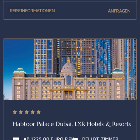
REISEINFORMATIONEN
ANFRAGEN





Habtoor Palace Dubai, LXR Hotels & Resorts
AB 1229,00 EURO P.P
DELUXE ZIMMER