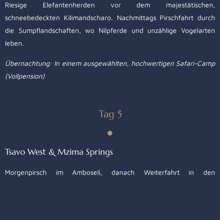
Riesige Elefantenherden vor dem majestätischen,
schneebedeckten Kilimandscharo. Nachmittags Pirschfahrt durch
die Sumpflandschaften, wo Nilpferde und unzählige Vogelarten
leben.
Übernachtung: In einem ausgewählten, hochwertigen Safari-Camp
(Vollpension)
Tag 5
Tsavo West & Mzima Springs
Morgenpirsch im Amboseli, danach Weiterfahrt in den
landschaftlich reizvollen Tsavo West. Besuch der Mzima Springs –
kristallklare Quellen, in denen Sie Flusspferde und Krokodile aus
einem Unterwasser-Beobachtungsraum sehen können.