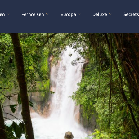
e Unterkünfte
sen
Fernreisen
Europa
Deluxe
Secret