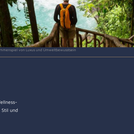
sammenspiel von Luxus und Umweltbewusstsein
ellness-
Stil und
e