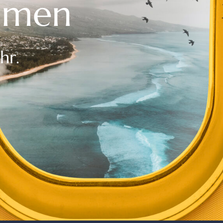
umen
hr.