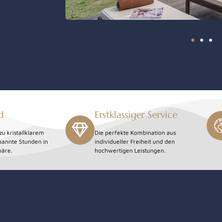
d
Erstklassiger Service
zu kristallklarem
Die perfekte Kombination aus
pannte Stunden in
individueller Freiheit und den
häre.
hochwertigen Leistungen.