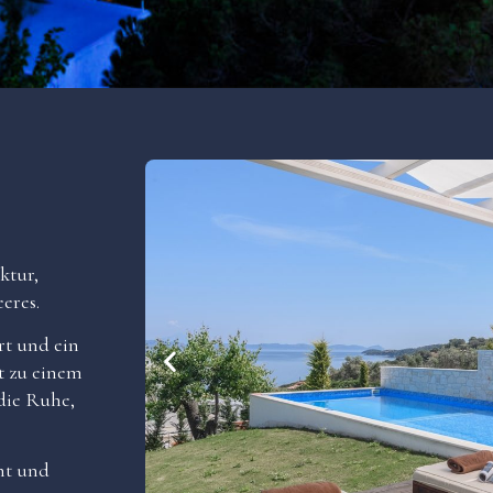
ktur,
eres.
t und ein
t zu einem
 die Ruhe,
nt und