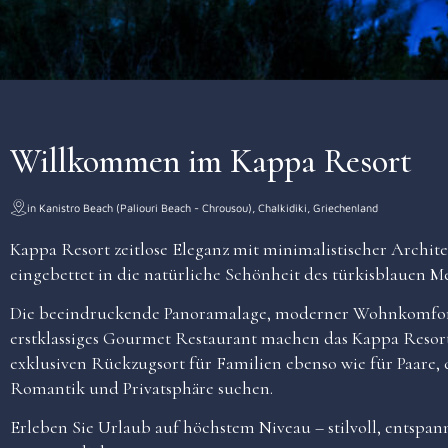
Willkommen im Kappa Resort
in Kanistro Beach (Paliouri Beach - Chrousou), Chalkidiki, Griechenland
Kappa Resort zeitlose Eleganz mit minimalistischer Archite
eingebettet in die natürliche Schönheit des türkisblauen Me
Die beeindruckende Panoramalage, moderner Wohnkomfor
erstklassiges Gourmet Restaurant machen das Kappa Resor
exklusiven Rückzugsort für Familien ebenso wie für Paare,
Romantik und Privatsphäre suchen.
Erleben Sie Urlaub auf höchstem Niveau – stilvoll, entspan